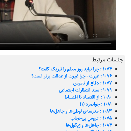
جلسات مرتبط
1074 : چرا نباید روز معلم را تبریک گفت؟
1076 : غیرت - چرا غیرت از عدالت برتر است؟
1077 : دفاع از ناموس
1079 : سند انتظارات اجتماعی
1080 : از اقتصاد تا اقتساط
1081 : جوانمرد (1)
1083 : مدرسه‌ی لوطی‌ها و جاهل‌ها
1075 : عروسِ بی‌حجاب
1084 : جاهل‌ها و ژیگول‌ها