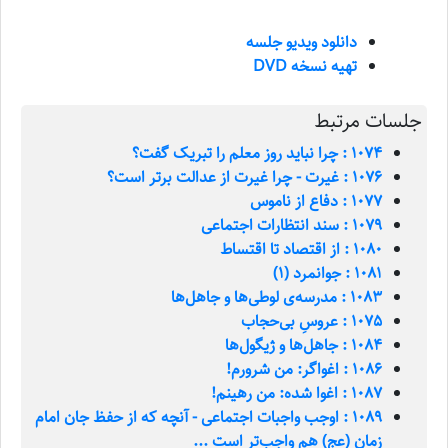
دانلود ویدیو جلسه
تهیه نسخه DVD
جلسات مرتبط
1074 : چرا نباید روز معلم را تبریک گفت؟
1076 : غیرت - چرا غیرت از عدالت برتر است؟
1077 : دفاع از ناموس
1079 : سند انتظارات اجتماعی
1080 : از اقتصاد تا اقتساط
1081 : جوانمرد (1)
1083 : مدرسه‌ی لوطی‌ها و جاهل‌ها
1075 : عروسِ بی‌حجاب
1084 : جاهل‌ها و ژیگول‌ها
1086 : اغواگر: من شرورم!
1087 : اغوا شده: من رهینم!
1089 : اوجب واجبات اجتماعی - آنچه که از حفظ جان امام
زمان (عج) هم واجب‌تر است ...