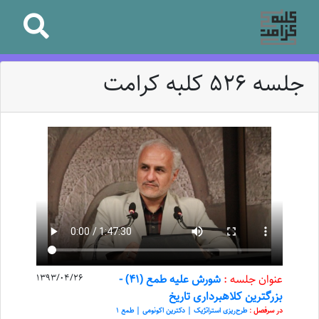
جلسه 526 کلبه کرامت
عنوان جلسه :
شورش علیه طمع (41) -
1393/04/26
بزرگترین کلاهبرداری تاریخ
در سرفصل :
طرح‌ریزی استراتژیک | دکترین اکونومی | طمع 1