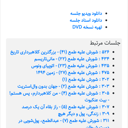
دانلود ویدیو جلسه
دانلود اسناد جلسه
تهیه نسخه DVD
جلسات مرتبط
526 : شورش علیه طمع (41) - بزرگترین کلاهبرداری تاریخ
434 : شورش علیه طمع (22) - مانی‌تاریسم
435 : شورش علیه طمع (23) - اتوپیای ونوس
475 : شورش علیه طمع (27) - زمین 1494
302 : شورش علیه طمع (1)
303 : شورش علیه طمع (2) - جهان بدون وال‌استریت
305 : شورش علیه طمع (4) - من کلاهبردارم، پس هستم!
- بیت عنکبوت
307 : شورش علیه طمع (5) - راز بقاء آن یک درصد
309 : زندگی، پول و دیگر هیچ
311 : شورش علیه طمع (7) - عبدالطمع، پول‌شویی در
دست شیطان