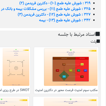
319 : شورش علیه طمع (10) - دکترین فریدمن (2)
325 : شورش علیه طمع (11) - بررسی مشکلات بیمه و بانک در فقه
327 : شورش علیه طمع (12) - دکترین فریدمن (3)
342 : شورش علیه طمع (13) - بیمه
اسناد مرتبط با جلسه
پلت
مکتب سوم امنیت فرصت محور در دکترین امنیت
SWOT در طرح ریزی امنیت در مکتب فرصت محور