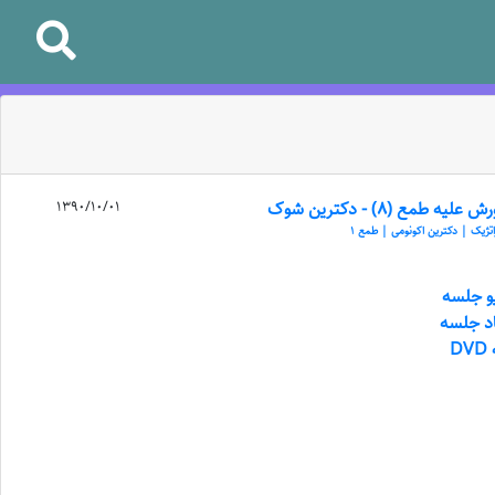
علیه طمع (8) - دکترین شوک
1390/10/01
اتژیک | دکترین اکونومی | طمع 1
یو جلسه
اد جلسه
D