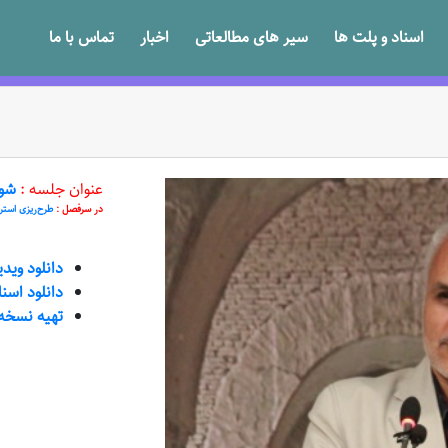
اسناد و پلت ها
سیر های مطالعاتی
اخبار
تماس با ما
عنوان جلسه :
شورش 
در سرفصل :
طرح‌ریزی استر
دانلود وید
دانلود اسن
تهیه نسخه VD