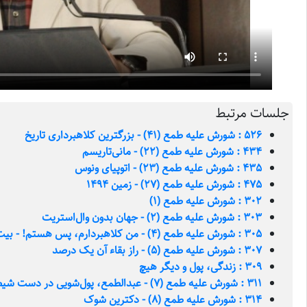
جلسات مرتبط
526 : شورش علیه طمع (41) - بزرگترین کلاهبرداری تاریخ
434 : شورش علیه طمع (22) - مانی‌تاریسم
435 : شورش علیه طمع (23) - اتوپیای ونوس
475 : شورش علیه طمع (27) - زمین 1494
302 : شورش علیه طمع (1)
303 : شورش علیه طمع (2) - جهان بدون وال‌استریت
305 : شورش علیه طمع (4) - من کلاهبردارم، پس هستم! - بیت عنکبوت
307 : شورش علیه طمع (5) - راز بقاء آن یک درصد
309 : زندگی، پول و دیگر هیچ
311 : شورش علیه طمع (7) - عبدالطمع، پول‌شویی در دست شیطان
314 : شورش علیه طمع (8) - دکترین شوک