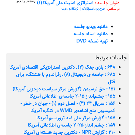
عنوان جلسه :
استراتژی امنیت ملی آمریکا (1)
1389/03/27
در سرفصل :
طرح‌ریزی استراتژیک | ترندگذاری غرب
دانلود ویدیو جلسه
دانلود اسناد جلسه
تهیه نسخه DVD
جلسات مرتبط
648 : بازی جنگ (2) ـ دکترین استراتژیکی اقتصادی آمریکا
685 : جامعه ی دیجیتال (8) ـ رفراندوم با هشتگ، برای
قتل
151 : حق ترسیدن (گزارش مرکز سیاست دوحزبی آمریکا)
155 : چشم‌انداز 2015 جامعه‌ی اطلاعاتی آمریکا
156 : سریال 24 (4) - فصل دوم (1) - جهان در خطر -
کمیسیون منع اشاعه‌ی WMD در کنگره آمریکا
157 : گزارش مرکز ملی ضد تروریسم آمریکا
159 : چشم انداز 2025 جامعه‌ی اطلاعاتی آمریکا
210 : گزارش NPR - دکترین جدید هسته‌ای آمریکا