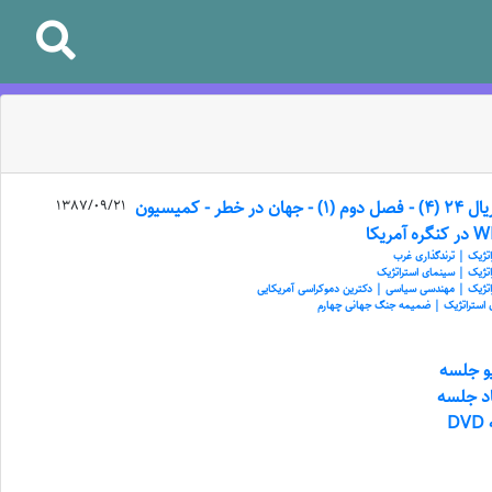
سریال 24 (4) - فصل دوم (1) - جهان در خطر - کمیسیون
1387/09/21
اتژیک | ترندگذاری غرب
اتژیک | سینمای استراتژیک
راتژیک | مهندسی سیاسی | دکترین دموکراسی آمریکایی
زی استراتژیک | ضمیمه جنگ جهانی چهارم
یو جلسه
اد جلسه
D