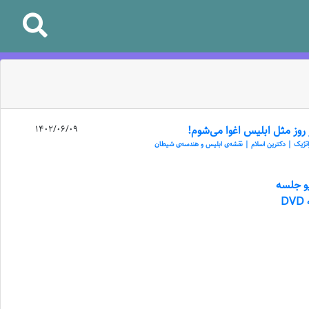
روز مثل ابلیس اغوا می‌شوم!
1402/06/09
اتژیک | دکترین اسلام | نقشه‌ی ابلیس و هندسه‌ی شیطان
یو جلسه
D