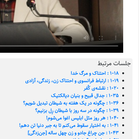
جلسات مرتبط
1018 : احتناک و مرگ خدا
1019 : ارتباط فرانسوی و احتناک زن، زندگی، آزادی
1020 : نقشه‌ی کُفر
1035 : جدال قبیح و بنیان دیالکتیک
1036 : چگونه در یک هفته به شیطان تبدیل شویم؟
1039 : چگونه در سه روز با شیطان رِل بزنیم؟
1040 : هر روز مثل ابلیس اغوا می‌شوم!
1041 : به اختیار سقوط می‌کنم تا به جبر دنیا تن دهم!
1043 : جن چراغ جادو و زن چهل ساله [جن‌زدگی]