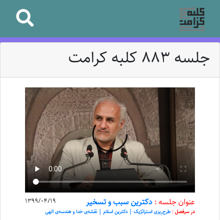
جلسه 883 کلبه کرامت
عنوان جلسه :
دکترین سبب و تسخیر
1399/04/19
در سرفصل :
طرح‌ریزی استراتژیک | دکترین اسلام | نقشه‌ی خدا و هندسه‌ی الهی