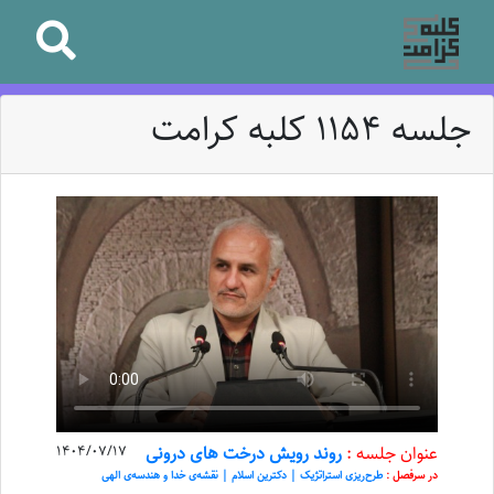
جلسه 1154 کلبه کرامت
عنوان جلسه :
روند رویش درخت های درونی
1404/07/17
در سرفصل :
طرح‌ریزی استراتژیک | دکترین اسلام | نقشه‌ی خدا و هندسه‌ی الهی